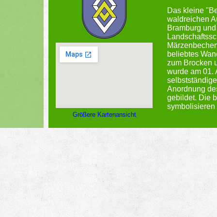
Das kleine "Ber
waldreichen A
Bramburg und 
Landschaftssc
Märzenbecher
beliebtes Wand
zum Brocken 
wurde am 01. 
selbstständig
Anordnung des
gebildet. Die
symbolisieren
Größere Kartenansicht