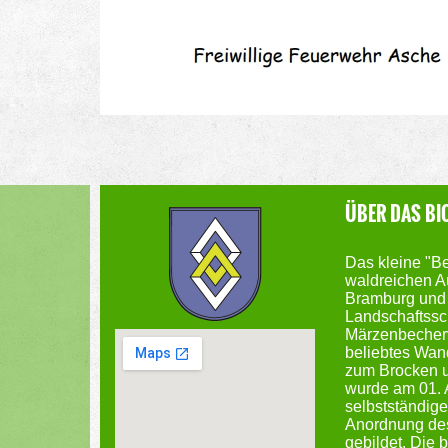
ÜBER DAS BI
Das kleine "Ber
waldreichen A
Bramburg und 
Landschaftssc
Märzenbecher
beliebtes Wand
zum Brocken 
wurde am 01. 
selbstständig
Anordnung des
gebildet. Die