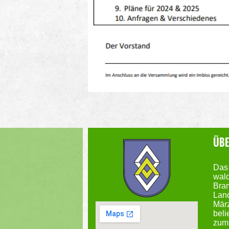
ÜBE
Das 
wald
Bram
Land
Mär
beli
zum