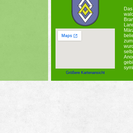
Das 
wald
Bram
Land
Mär
beli
zum
wurd
selb
Anor
gebi
sym
Größere Kartenansicht