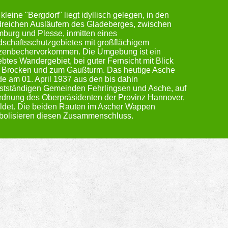
kleine "Bergdorf" liegt idyllisch gelegen, in den
reichen Ausläufern des Gladeberges, zwischen
burg und Plesse, inmitten eines
schaftsschutzgebietes mit großflächigem
zenbechervorkommen. Die Umgebung ist ein
ebtes Wandergebiet, bei guter Fernsicht mit Blick
 Brocken und zum Gaußturm. Das heutige Asche
e am 01. April 1937 aus den bis dahin
stständigen Gemeinden Fehrlingsen und Asche, auf
dnung des Oberpräsidenten der Provinz Hannover,
ldet. Die beiden Rauten im Ascher Wappen
bolisieren diesen Zusammenschluss.